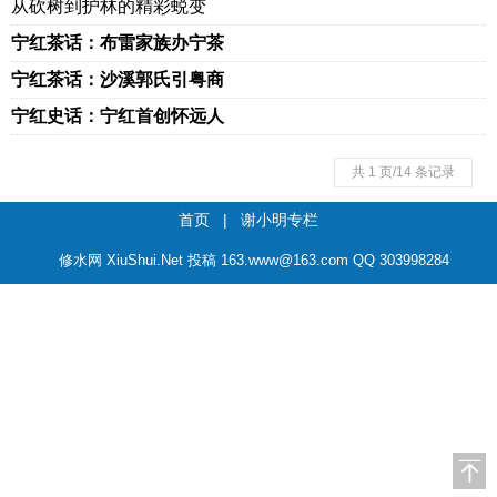
从砍树到护林的精彩蜕变
宁红茶话：布雷家族办宁茶
宁红茶话：沙溪郭氏引粤商
宁红史话：宁红首创怀远人
共 1 页/14 条记录
首页
|
谢小明专栏
修水网 XiuShui.Net 投稿 163.www@163.com QQ 303998284