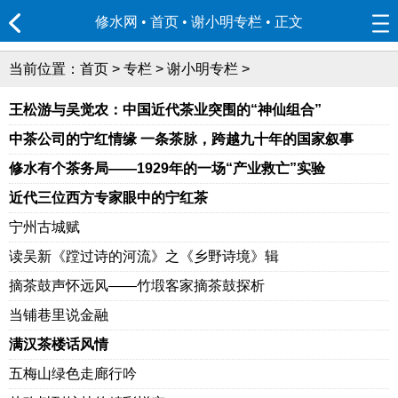
修水网 • 首页
•
谢小明专栏
• 正文
当前位置：
首页
>
专栏
>
谢小明专栏
>
王松游与吴觉农：中国近代茶业突围的“神仙组合”
中茶公司的宁红情缘 一条茶脉，跨越九十年的国家叙事
修水有个茶务局——1929年的一场“产业救亡”实验
近代三位西方专家眼中的宁红茶
宁州古城赋
读吴新《蹚过诗的河流》之《乡野诗境》辑
摘茶鼓声怀远风——竹塅客家摘茶鼓探析
当铺巷里说金融
满汉茶楼话风情
五梅山绿色走廊行吟