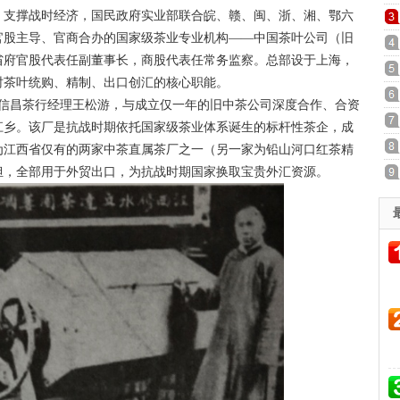
、支撑战时经济，国民政府实业部联合皖、赣、闽、浙、湘、鄂六
官股主导、官商合办的国家级茶业专业机构——中国茶叶公司（旧
省府官股代表任副董事长，商股代表任常务监察。总部设于上海，
时茶叶统购、精制、出口创汇的核心职能。
忠信昌茶行经理王松游，与成立仅一年的旧中茶公司深度合作、合资
江乡。该厂是抗战时期依托国家级茶业体系诞生的标杆性茶企，成
为江西省仅有的两家中茶直属茶厂之一（另一家为铅山河口红茶精
担，全部用于外贸出口，为抗战时期国家换取宝贵外汇资源。