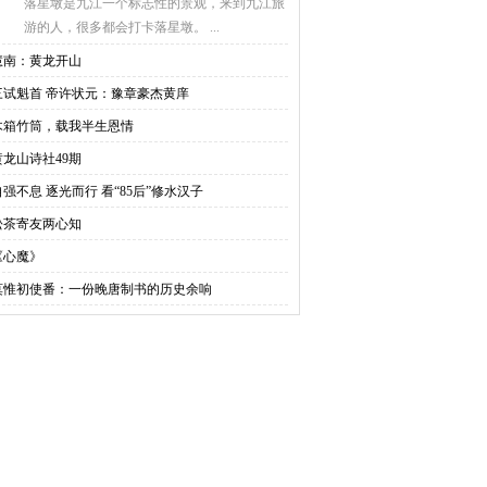
落星墩是九江一个标志性的景观，来到九江旅
游的人，很多都会打卡落星墩。 ...
慧南：黄龙开山
三试魁首 帝许状元：豫章豪杰黄庠
木箱竹筒，载我半生恩情
黄龙山诗社49期
自强不息 逐光而行 看“85后”修水汉子
松茶寄友两心知
《心魔》
莫惟初使番：一份晚唐制书的历史余响