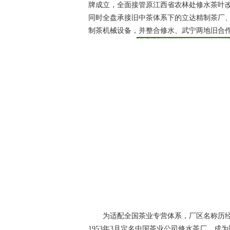
牌成立，全面接管原江西省农林处修水茶叶
同时全盘承接旧中茶体系下的立达精制茶厂
制茶机械设备，并整合修水、武宁两地旧合
为适配全国茶业专营体系，厂区名称历经两
1953年3月定名中国茶业公司修水茶厂，