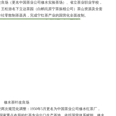
改良场（更名中国茶业公司修水实验茶场）、省立茶业职业学校，
、王松游名下立达茶园（白鹇坑原宁茶振植公司）茶山资源及全套
作社零散制茶器具，完成宁红茶产业的国营化全面改制。
修水茶叶改良场
次规范化调整：1950年5月更名为中国茶业公司修水红茶厂，
成为国家重点布局的红茶专业出口生产基地。依托国营体系赋能，修水