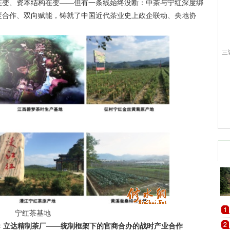
在变、资本结构在变——但有一条线始终没断：中茶与宁红深度绑
度合作、双向赋能，铸就了中国近代茶业史上政企联动、央地协
三
宁红茶基地
茶 × 立达精制茶厂——统制框架下的官商合办的战时产业合作