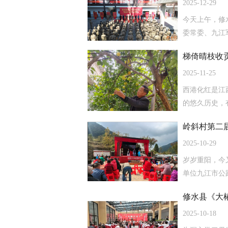
2025-12-29
今天上午，修
委常委、九江
梯倚晴枝收
2025-11-25
西港化红是江
的悠久历史，有
岭斜村第二
2025-10-29
岁岁重阳，今
单位九江市公
修水县《大
2025-10-18