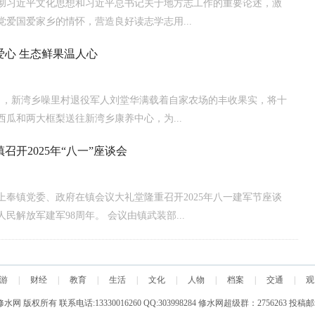
彻习近平文化思想和习近平总书记关于地方志工作的重要论述，激
党爱国爱家乡的情怀，营造良好读志学志用...
爱心 生态鲜果温人心
月14日，新湾乡噪里村退役军人刘堂华满载着自家农场的丰收果实，将十
西瓜和两大框梨送往新湾乡康养中心，为...
召开2025年“八一”座谈会
，上奉镇党委、政府在镇会议大礼堂隆重召开2025年八一建军节座谈
民解放军建军98周年。 会议由镇武装部...
游
|
财经
|
教育
|
生活
|
文化
|
人物
|
档案
|
交通
|
观
 修水网 版权所有 联系电话:13330016260 QQ:303998284 修水网超级群：2756263 投稿邮