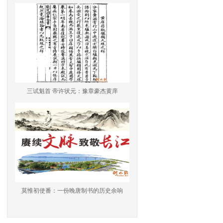
三试魁首 帝许状元：豫章豪杰黄庠
莫惟初使番：一份晚唐制书的历史余响