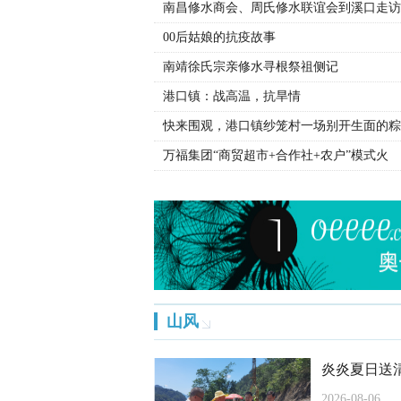
南昌修水商会、周氏修水联谊会到溪口走访
00后姑娘的抗疫故事
炎炎夏日送清凉 督导一线保安畅
修水公路分中心扎实开展第25个全国＂
修水县深化“公租房申请一件事”集成
县领导赴深圳走访看望修水籍95后航天
南靖徐氏宗亲修水寻根祭祖侧记
港口镇：战高温，抗旱情
快来围观，港口镇纱笼村一场别开生面的粽
万福集团“商贸超市+合作社+农户”模式火
山风
炎炎夏日送
2026-08-06