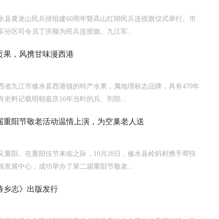
水县黄龙山民兵排组建60周年暨高山红哨民兵连授旗仪式举行。市
军分区司令员丁庆顺为民兵连授旗。九江军...
贡果，风携甘味漫西港
西省九江市修水县西港镇的特产水果，属地理标志品牌，具有470年
史料记载明朝嘉庆16年当时的兵、刑部...
届重阳节敬老活动温情上演，为空巢老人送
又重阳。在重阳佳节来临之际，10月28日，修水县岭斜村携手帮扶
路发展中心，成功举办了第二届重阳节敬老...
椿乡志》出版发行