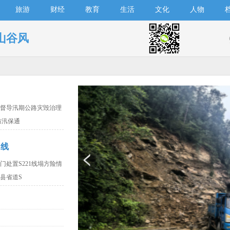
旅游
财经
教育
生活
文化
人物
山谷风
督导汛期公路灾毁治理
防汛保通
1线
处置S221线塌方险情
水县省道S