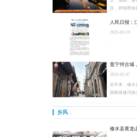
五一假期，修
目，持续释放夜
人民日报；
2025-03-19
...
逛宁州古城
2025-02-07
近年来，修水
国家级修河旅
乡风
修水县黄龙