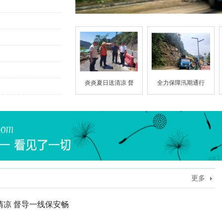
全力保障汛期通行 多部门联动处置S221
炎炎夏日送清凉 督
全力保障汛期通行
更多
清凉 督导一线保安畅