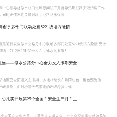
展中心领导赴修水杭口道班慰问职工并督导汛期公路灾毁治理工作
，同时正值汛期关键时段，公路防汛保通...
通行 多部门联动处置S221线塌方险情
道路通行安全修水公路分中心联动多部门处置S221线塌方险情 受持
响，7月2日22时30分左右，修水县省道S...
担当——修水公路分中心全力投入汛期安全
部地区已全面进入主汛期，多地相继发布暴雨红色、橙色预警信
严峻复杂。面对极端天气带来的严峻考验，修...
中心扎实开展第25个全国＂安全生产月＂主
25个全国安全生产月，主题为人人讲安全、个个会应急排查整治风险