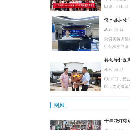
隐患。6月5日
修水县深化
2026-06-12
为切实解决群
行公租房申请
县领导赴深
2026-06-12
6月10日，
区，走访看望修
网风
千年花灯绽