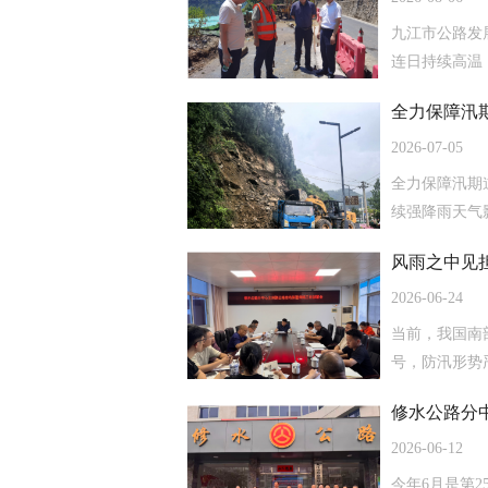
九江市公路发
连日持续高温
全力保障汛期
2026-07-05
全力保障汛期
续强降雨天气影
风雨之中见
2026-06-24
当前，我国南
号，防汛形势
修水公路分
2026-06-12
今年6月是第