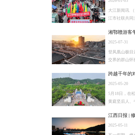
2026-01-03
大江新闻讯 
江市社联共同
湘鄂赣游客
2025-07-31
登凤凰山极目
交界的群山怀抱
跨越千年的
2025-05-20
5月18日，
黄庭坚后人、
江西日报 |
2025-05-11