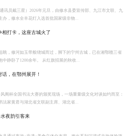
（通讯员戴三星）2026年元旦，由修水县委宣传部、九江市文联、九
主办，修水全丰花灯入选首批国家级非物...
争相打卡，这座古城火了
远眺，修河如玉带般绕城而过，脚下的宁州古城，已在湘鄂赣三省
中静卧了1200余年。 从红旗招展的秋收...
对话，在鄂州展开！
在松风阁杯全国书法大赛的颁奖现场，一场重量级文化对谈如约而至：
书法家黄君与湖北省文联副主席、湖北省...
 修水夜韵引客来