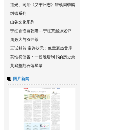
道光、同治《义宁州志》错载周季麟
一处
纠错系列
山谷文化系列
宁红香艳自乾隆---宁红茶起源述评
周必大与双井茶
三试魁首 帝许状元：豫章豪杰黄庠
莫惟初使番：一份晚唐制书的历史余
响
黄庭坚刻石落星墩
图片新闻