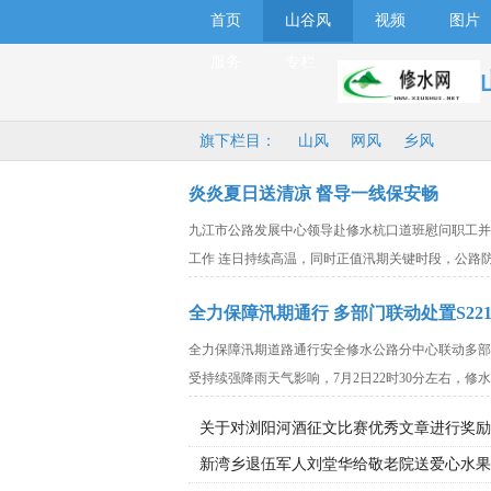
首页
山谷风
视频
图片
服务
专栏
旗下栏目：
山风
网风
乡风
炎炎夏日送清凉 督导一线保安畅
九江市公路发展中心领导赴修水杭口道班慰问职工并
工作 连日持续高温，同时正值汛期关键时段，公路
全力保障汛期通行 多部门联动处置S22
全力保障汛期道路通行安全修水公路分中心联动多部门
受持续强降雨天气影响，7月2日22时30分左右，修
关于对浏阳河酒征文比赛优秀文章进行奖励
新湾乡退伍军人刘堂华给敬老院送爱心水果