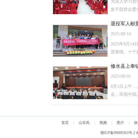
为深入学习贯
发干部群众爱
退役军人献
2025-08-14
2025年8
篮黄桃、十个
修水县上奉镇
2025-08-01
8月1日上午
会，庆祝中国人
首页
|
山谷风
|
视频
|
图片
|
旅
赣ICP备09008563号-2