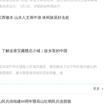
水县通过夜游+非遗+美食立体化布局，推出系列沉浸式文旅体验项
经济活力。 5月3日，夕阳的余晖洒在宁...
江西修水 山水人文画中游 休闲旅居好去处
，了解这座宝藏赣北小城｜故乡里的中国
县启动宁州古城核心区项目建设，规划建设了以宁州古城为核心的
游度假区，最大限度保存街区历史风貌，使...
更多
山民兵排组建60周年暨高山红哨民兵连授旗