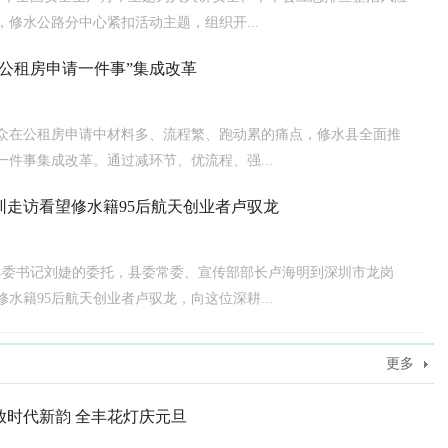
，修水公路分中心紧扣活动主题，组织开...
“公租房申请一件事”集成改革
众在公租房申请中材料多、流程繁、跑动累的痛点，修水县全面推
一件事集成改革。通过减环节、优流程、强...
圳走访看望修水籍95后航天创业者卢驭龙
受县委书记刘婕的委托，县委常委、宣传部部长卢海明到深圳市龙岗
水籍95后航天创业者卢驭龙，向这位深耕...
更多
放时代新韵 全丰花灯庆元旦