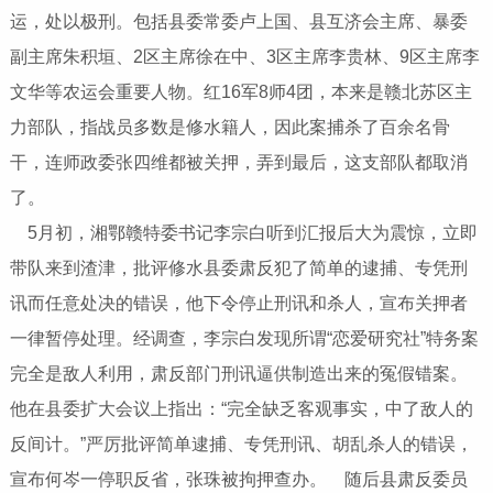
运，处以极刑。包括县委常委卢上国、县互济会主席、暴委
副主席朱积垣、2区主席徐在中、3区主席李贵林、9区主席李
文华等农运会重要人物。红16军8师4团，本来是赣北苏区主
力部队，指战员多数是修水籍人，因此案捕杀了百余名骨
干，连师政委张四维都被关押，弄到最后，这支部队都取消
了。
5月初，湘鄂赣特委书记李宗白听到汇报后大为震惊，立即
带队来到渣津，批评修水县委肃反犯了简单的逮捕、专凭刑
讯而任意处决的错误，他下令停止刑讯和杀人，宣布关押者
一律暂停处理。经调查，李宗白发现所谓“恋爱研究社”特务案
完全是敌人利用，肃反部门刑讯逼供制造出来的冤假错案。
他在县委扩大会议上指出：“完全缺乏客观事实，中了敌人的
反间计。”严厉批评简单逮捕、专凭刑讯、胡乱杀人的错误，
宣布何岑一停职反省，张珠被拘押查办。 随后县肃反委员