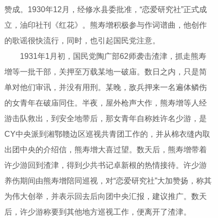
赞成。1930年12月，经修水县委批准，“恋爱研究社”正式成
立，油印社刊《红花》。熊寿增积极参与作词谱曲，他创作
的歌谣很快流行，同时，也引起国民党注意。
1931年1月初，国民党陶广部62师袭击渣津，抓走熊寿
增等一批干部，关押至万载某地一破庙。数日之内，只是简
单对他们审讯，并没有用刑。某晚，敌兵押来一名遍体鳞伤
的女青年在破庙同住。半夜，屋外枪声大作，熊寿增等人经
游击队救出，到安全地带后，那女青年自称姓许名少游，是
CY中央派到湘鄂赣边区巡视共青团工作的，并从棉衣缝内取
出团中央的介绍信，熊寿增大喜过望。数天后，熊寿增带着
许少游回到渣津，得到少共书记卓新根的热情接待。许少游
养伤期间由熊寿增陪同巡视，对“恋爱研究社”大加赞扬，称其
为伟大创举，并表示回去后向团中央汇报，建议推广。数天
后，许少游称要到其他地方巡视工作，便离开了渣津。