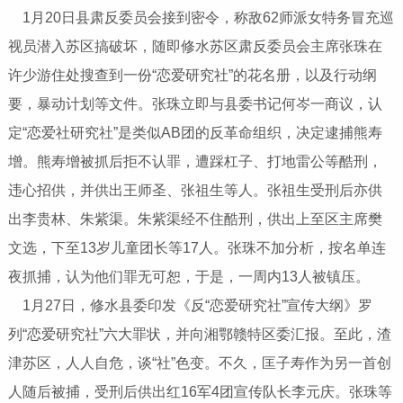
1月20日县肃反委员会接到密令，称敌62师派女特务冒充巡
视员潜入苏区搞破坏，随即修水苏区肃反委员会主席张珠在
许少游住处搜查到一份“恋爱研究社”的花名册，以及行动纲
要，暴动计划等文件。张珠立即与县委书记何岑一商议，认
定“恋爱社研究社”是类似AB团的反革命组织，决定逮捕熊寿
增。熊寿增被抓后拒不认罪，遭踩杠子、打地雷公等酷刑，
违心招供，并供出王师圣、张祖生等人。张祖生受刑后亦供
出李贵林、朱紫渠。朱紫渠经不住酷刑，供出上至区主席樊
文选，下至13岁儿童团长等17人。张珠不加分析，按名单连
夜抓捕，认为他们罪无可恕，于是，一周内13人被镇压。
1月27日，修水县委印发《反“恋爱研究社”宣传大纲》罗
列“恋爱研究社”六大罪状，并向湘鄂赣特区委汇报。至此，渣
津苏区，人人自危，谈“社”色变。不久，匡子寿作为另一首创
人随后被捕，受刑后供出红16军4团宣传队长李元庆。张珠等