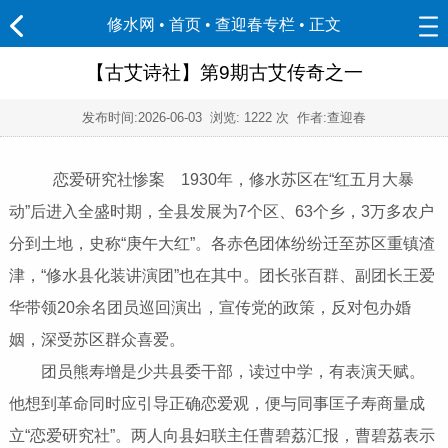
修水网 • 首页
•
查迎春专栏
• 正文
【古艾诗社】第9期古艾传奇之一
发布时间:
2026-06-03
浏览:
1222 次 作者:查迎春
恋爱研究社惨案 1930年，修水苏区在“红五月大暴
动”后进入全盛时期，全县发展为7个区、63个乡，3万多农户
分到土地，史称“庚午大红”。各赤色团体纷纷迁至苏区重镇渣
津，“修水县化装讲演团”也在其中。团长张百群、副团长王爱
华带领20余名团员巡回演出，宣传党的政策，反对包办婚
姻，深受苏区群众喜爱。
团员熊寿增是少共县委干部，读过中学，有表演天赋。
他想到革命同时应引导正确恋爱观，便与同事匡子寿商量成
立“恋爱研究社”。两人向县妇联主任曹碧荔汇报，曹碧荔表示