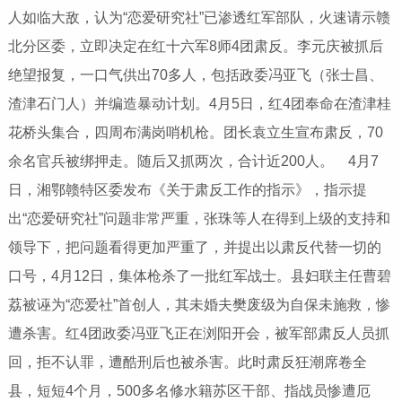
人如临大敌，认为“恋爱研究社”已渗透红军部队，火速请示赣
北分区委，立即决定在红十六军8师4团肃反。李元庆被抓后
绝望报复，一口气供出70多人，包括政委冯亚飞（张士昌、
渣津石门人）并编造暴动计划。4月5日，红4团奉命在渣津桂
花桥头集合，四周布满岗哨机枪。团长袁立生宣布肃反，70
余名官兵被绑押走。随后又抓两次，合计近200人。 4月7
日，湘鄂赣特区委发布《关于肃反工作的指示》，指示提
出“恋爱研究社”问题非常严重，张珠等人在得到上级的支持和
领导下，把问题看得更加严重了，并提出以肃反代替一切的
口号，4月12日，集体枪杀了一批红军战士。县妇联主任曹碧
荔被诬为“恋爱社”首创人，其未婚夫樊废级为自保未施救，惨
遭杀害。红4团政委冯亚飞正在浏阳开会，被军部肃反人员抓
回，拒不认罪，遭酷刑后也被杀害。此时肃反狂潮席卷全
县，短短4个月，500多名修水籍苏区干部、指战员惨遭厄