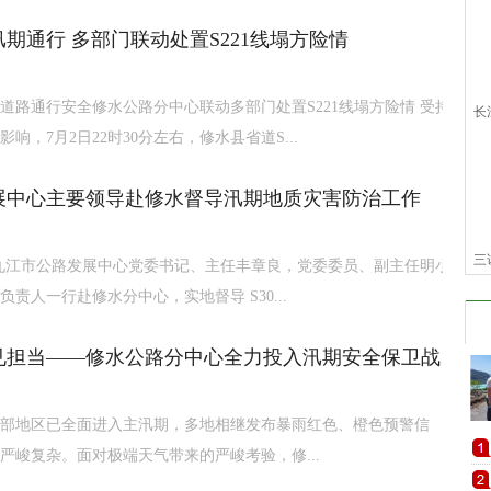
期通行 多部门联动处置S221线塌方险情
道路通行安全修水公路分中心联动多部门处置S221线塌方险情 受持
长
响，7月2日22时30分左右，修水县省道S...
展中心主要领导赴修水督导汛期地质灾害防治工作
三
 日，九江市公路发展中心党委书记、主任丰章良，党委委员、副主任明小
责人一行赴修水分中心，实地督导 S30...
见担当——修水公路分中心全力投入汛期安全保卫战
部地区已全面进入主汛期，多地相继发布暴雨红色、橙色预警信
严峻复杂。面对极端天气带来的严峻考验，修...