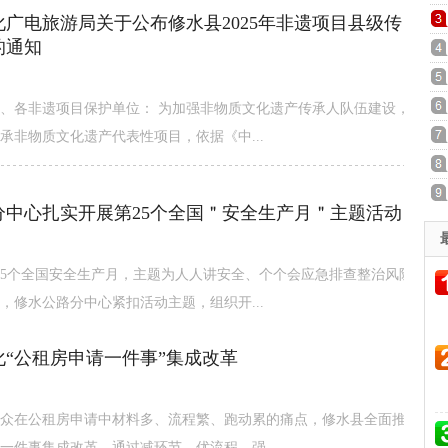
广电旅游局关于公布修水县2025年非遗项目县级传
的通知
、各非遗项目保护单位： 为加强非物质文化遗产传承人队伍建设，
承非物质文化遗产代表性项目，依据《中...
分中心扎实开展第25个全国＂安全生产月＂主题活动
25个全国安全生产月，主题为人人讲安全、个个会应急排查整治风险
日，修水公路分中心紧扣活动主题，组织开...
化“公租房申请一件事”集成改革
众在公租房申请中材料多、流程繁、跑动累的痛点，修水县全面推
一件事集成改革。通过减环节、优流程、强...