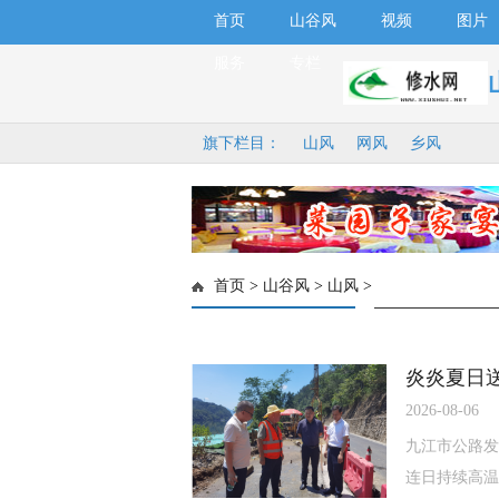
首页
山谷风
视频
图片
服务
专栏
旗下栏目：
山风
网风
乡风
首页
>
山谷风
>
山风
>
炎炎夏日
2026-08-06
九江市公路发
连日持续高温