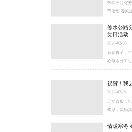
芳菲三月绽芳
节活动 春风送
修水公路
党日活动
2026-02-05
新春将至，年
心修水分中心
祝贺！我
2026-02-01
记功喜报 1
奖励，奖励其
情暖寒冬 