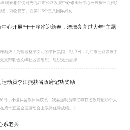
华 暖春相伴悦时光九江市公路发展中心修水分中心开展庆三八妇女
暖，万物复苏。在第116个三八国际妇女...
分中心开展“干干净净迎新春，漂漂亮亮过大年”主题
味渐浓！为营造整洁文明的节日氛围，2月3日，九江市公路发展中
党支部联合文峰社区党组织，组织党员志愿...
县运动员李江燕获省政府记功奖励
月30日，小编从县教体局获悉，我县运动员李江燕获省政府记功个人
在第十五届全国运动会上取得优异成绩。1...
心系老兵