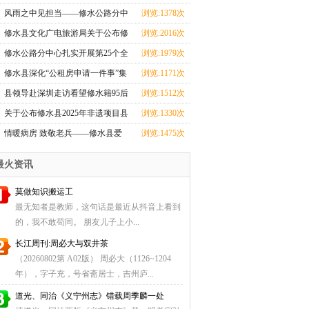
导汛期地质灾害
风雨之中见担当——修水公路分中
浏览:1378次
心全力投入汛期
修水县文化广电旅游局关于公布修
浏览:2016次
水县2025年非遗
修水公路分中心扎实开展第25个全
浏览:1979次
国＂安全生产月
修水县深化“公租房申请一件事”集
浏览:1171次
成改革
县领导赴深圳走访看望修水籍95后
浏览:1512次
航天创业者卢驭
关于公布修水县2025年非遗项目县
浏览:1330次
级传承人名单
情暖病房 致敬老兵——修水县爱
浏览:1475次
国拥军促进会探望
最火资讯
莫做知识搬运工
最无知者是教师，这句话是最近从抖音上看到
的，我不敢苟同。 朋友儿子上小...
长江周刊:周必大与双井茶
（20260802第 A02版） 周必大（1126~1204
年），字子充，号省斋居士，吉州庐...
道光、同治《义宁州志》错载周季麟一处