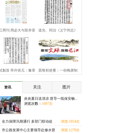
江周刊:周必大与双井茶
道光、同治《义宁州志》
错载周季麟一
试魁首 帝许状元：豫章
莫惟初使番：一份晚唐制
豪杰黄庠
书的历史余响
关注
图片
资讯
炎炎夏日送清凉 督导一线保安畅...
浏览次数：
1697次
全力保障汛期通行 多部门联动处
浏览:1854次
置S221线塌方险情
市公路发展中心主要领导赴修水督
浏览:1279次