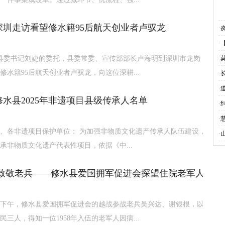
深圳走访看望修水籍95后航天创业者卢驭龙
·
·
受县委书记刘婕的委托，县委常委、宣传部部长卢海明到深圳市龙岗
·
修水籍95后航天创业者卢驭龙，向这位深耕...
·
·
水县2025年非遗项目县级传承人名单
·
·
、各非遗项目保护单位： 为加强非物质文化遗产传承人队伍建设，
·
承非物质文化遗产代表性项目，依据《中...
 致敬老兵——修水县爱国拥军促进会探望住院老军人
月9日下午，修水县爱国拥军促进会的越战参战老兵吴兴达、谢银根，以
民三人，得知一位1958年入伍的老军人因病...