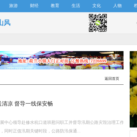
旅游
财经
教育
生活
文化
人物
山风
返回首页
送清凉 督导一线保安畅
展中心领导赴修水杭口道班慰问职工并督导汛期公路灾毁治理工作
，同时正值汛期关键时段，公路防汛保通...