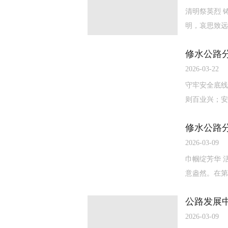
清明祭英烈 
明，哀思致远
修水公路
2026-03-22
守牢安全底线
则百业兴；安
修水公路
2026-03-09
巾帼绽芳华 
意盎然。在第
公路发展
2026-03-09