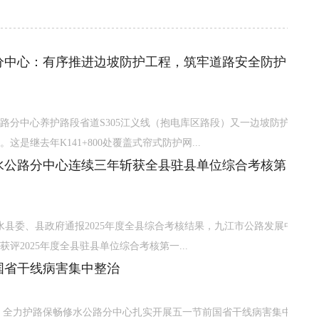
分中心：有序推进边坡防护工程，筑牢道路安全防护
路分中心养护路段省道S305江义线（抱电库区路段）又一边坡防护
这是继去年K141+800处覆盖式帘式防护网...
水公路分中心连续三年斩获全县驻县单位综合考核第
修水县委、县政府通报2025年度全县综合考核结果，九江市公路发展中
评2025年度全县驻县单位综合考核第一...
国省干线病害集中整治
 全力护路保畅修水公路分中心扎实开展五一节前国省干线病害集中