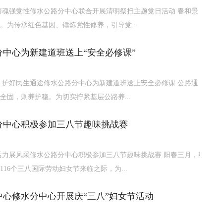
铸魂强党性修水公路分中心联合开展清明祭扫主题党日活动 春和景
。为传承红色基因、锤炼党性修养，引导党...
分中心为新建道班送上“安全必修课”
 护好民生通途修水公路分中心为新建道班送上安全必修课 公路通，
全固，则养护稳。为切实拧紧基层公路养...
分中心积极参加三八节趣味挑战赛
活力展风采修水公路分中心积极参加三八节趣味挑战赛 阳春三月，春
116个三八国际劳动妇女节来临之际，为...
中心修水分中心开展庆“三八”妇女节活动