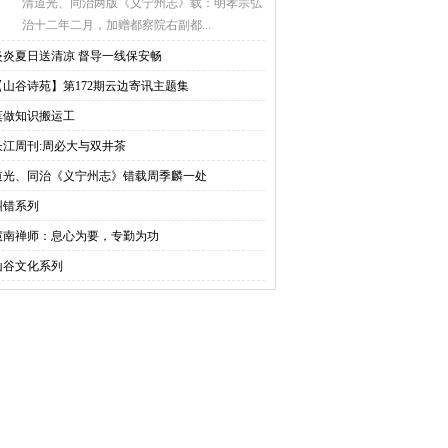
清道光、同治两版《义宁州志》载：明孝宗弘
治十二年二月，加赠都察院右副都...
炎炎夏日送清凉 督导一线保安畅
【山谷诗苑】第172期云边寄讯主题集
莫做知识搬运工
长江周刊:周必大与双井茶
道光、同治《义宁州志》错载周季麟一处
纠错系列
慧南禅师：息心为要，专勤为功
山谷文化系列