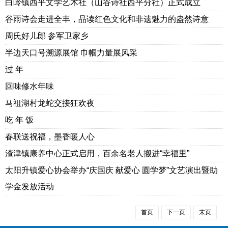
白岭镇西平文学艺术社（山谷诗社西平分社）正式成立
谷雨诗会走进全丰，品读红色文化和非遗魅力的盎然诗意
周氏好儿郎 参军卫家乡
半边天口号溯源展馆 巾帼力量展风采
过 年
回味修水年味
马祖湖村龙蛇交接狂欢夜
吃 年 饭
春联送祝福，墨香暖人心
渣津镇康养中心正式启用，百余名老人搬进“幸福里”
太阳升镇爱心协会举办“庆国庆 献爱心 圆学梦”文艺演出暨助
学金发放活动
首页
下一页
末页