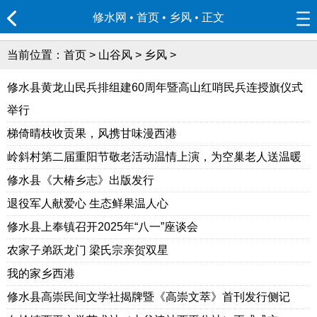
修水网 • 首页
•
乡风
• 正文
当前位置：
首页
>
山谷风
>
乡风
>
修水县黄龙山民兵排组建60周年暨高山红哨民兵连授旗仪式
举行
梯倚晴枝收贡果，风携甘味漫西港
岭斜村第二届重阳节敬老活动温情上演，为空巢老人送温暖
修水县《大椿乡志》出版发行
退役军人献爱心 生态鲜果温人心
修水县上奉镇召开2025年“八一”座谈会
农家子弟跃龙门 梁氏宗亲贺双星
我的家乡西港
修水县高崇民间文学社揭牌暨《高崇文萃》首刊发行侧记