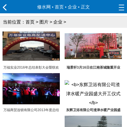
修水网 • 首页
•
企业
• 正文
当前位置：
首页
>
图片
>
企业
>
万福实业2016年总结表彰大会暨联欢
瑞景轩3月16日在江南茶城隆重开业
大会举行
万福商贸连锁有限公司2013年度总结
东辉卫浴有限公司渣津水暖产业园盛
表彰联欢大会
大开工仪式