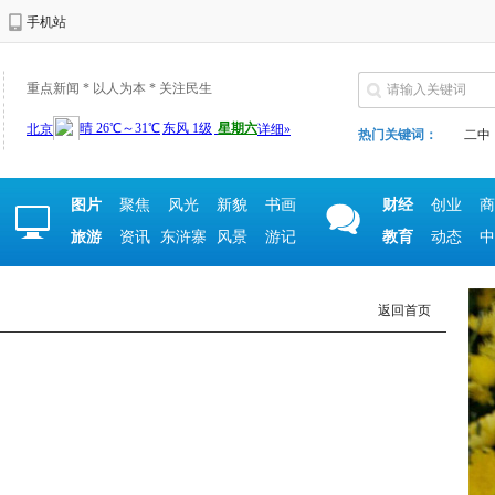
手机站
重点新闻 * 以人为本 * 关注民生
热门关键词：
二中
图片
聚焦
风光
新貌
书画
财经
创业
商
旅游
资讯
东浒寨
风景
游记
教育
动态
中
返回首页