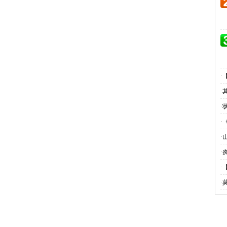
·
·
·
·
·
·
·
·