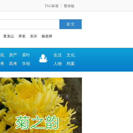
TAG标签
繁体版
黄龙山
养老
东浒
杨老师
讯
房产
茶叶
生活
文化
考
高考
学校
人物
档案