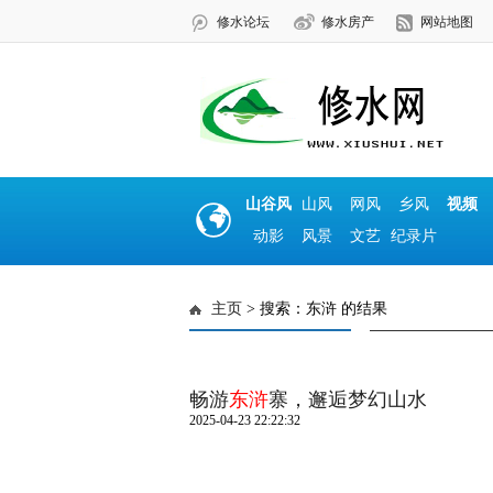
修水论坛
修水房产
网站地图
山谷风
山风
网风
乡风
视频
动影
风景
文艺
纪录片
主页
> 搜索：东浒 的结果
畅游
东浒
寨，邂逅梦幻山水
2025-04-23 22:22:32