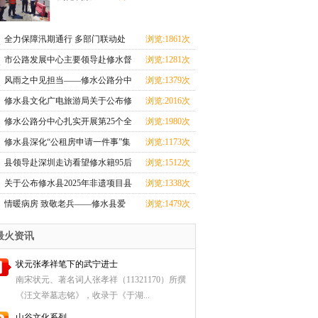
全力保障汛期通行 多部门联动处
浏览:1861次
置S221线塌方险情
市公路发展中心主要领导赴修水督
浏览:1281次
导汛期地质灾害
风雨之中见担当——修水公路分中
浏览:1379次
心全力投入汛期
修水县文化广电旅游局关于公布修
浏览:2016次
水县2025年非遗
修水公路分中心扎实开展第25个全
浏览:1980次
国＂安全生产月
修水县深化“公租房申请一件事”集
浏览:1173次
成改革
县领导赴深圳走访看望修水籍95后
浏览:1512次
航天创业者卢驭
关于公布修水县2025年非遗项目县
浏览:1338次
级传承人名单
情暖病房 致敬老兵——修水县爱
浏览:1479次
国拥军促进会探望
最火资讯
状元张孝祥笔下的武宁进士
南宋状元、著名词人张孝祥（11321170）所撰
《汪文举墓志铭》，收录于《于湖...
山谷文化系列