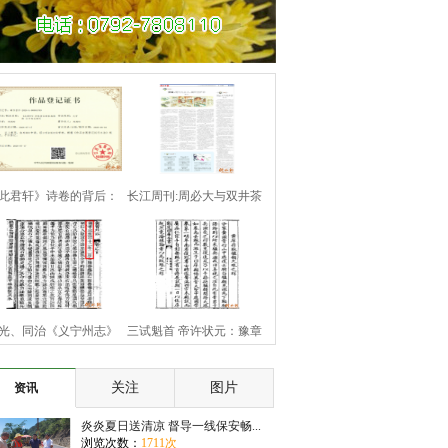
此君轩》诗卷的背后：
长江周刊:周必大与双井茶
向氏南迁分宁
光、同治《义宁州志》
三试魁首 帝许状元：豫章
错载周季麟一
豪杰黄庠
关注
图片
资讯
炎炎夏日送清凉 督导一线保安畅...
浏览次数：
1711次