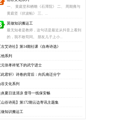
一、 黄庭坚和栖蟾《石潭院》 二、 周期雍与
黄庭坚《伏波帖》 三、...
莫做知识搬运工
最无知者是教师，这句话是最近从抖音上看到
的，我不敢苟同。 朋友儿子上小...
【古艾诗社】第14期社课《自寿诗选》
其他系列
状元张孝祥笔下的武宁进士
《此君轩》诗卷的背后：向氏南迁分宁
山谷文化系列
炎炎夏日送清凉 督导一线保安畅
【山谷诗苑】第172期云边寄讯主题集
莫做知识搬运工