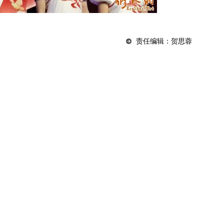
责任编辑：贺思蓉
队系列活动
”端午联谊活动
2026-07-11
2026-07-05
16:41:10
2026-06-28
20:17:26
之墓前》碑考
2026-06-28
21:31:36
三试魁首 帝许状元：豫章豪杰
2026-06-28
09:00:27
黄庠