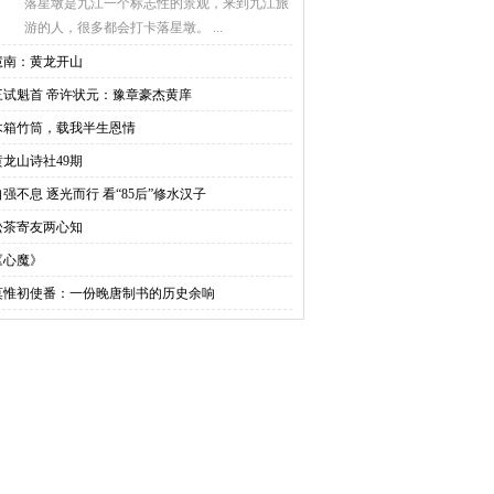
落星墩是九江一个标志性的景观，来到九江旅
游的人，很多都会打卡落星墩。 ...
慧南：黄龙开山
三试魁首 帝许状元：豫章豪杰黄庠
木箱竹筒，载我半生恩情
黄龙山诗社49期
自强不息 逐光而行 看“85后”修水汉子
松茶寄友两心知
《心魔》
莫惟初使番：一份晚唐制书的历史余响