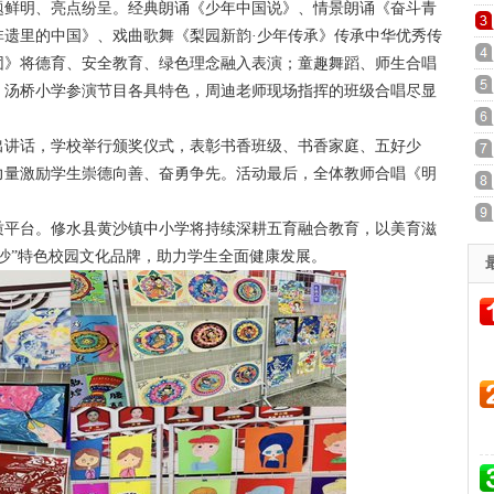
题鲜明、亮点纷呈。经典朗诵《少年中国说》、情景朗诵《奋斗青
非遗里的中国》、戏曲歌舞《梨园新韵·少年传承》传承中华优秀传
团》将德育、安全教育、绿色理念融入表演；童趣舞蹈、师生合唱
、汤桥小学参演节目各具特色，周迪老师现场指挥的班级合唱尽显
讲话，学校举行颁奖仪式，表彰书香班级、书香家庭、五好少
力量激励学生崇德向善、奋勇争先。活动最后，全体教师合唱《明
平台。修水县黄沙镇中小学将持续深耕五育融合教育，以美育滋
沙”特色校园文化品牌，助力学生全面健康发展。