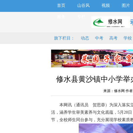
首页
山谷风
视频
图片
服务
专栏
旗下栏目：
动态
中考
高考
学校
修水县黄沙镇中小学举
来源：修水网 作者
本网讯（通讯员 贺思蓉）为深入落实立德
活，涵养学生审美素养与文化底蕴，5月28
节，全校师生同台参与，充分展现学校素质