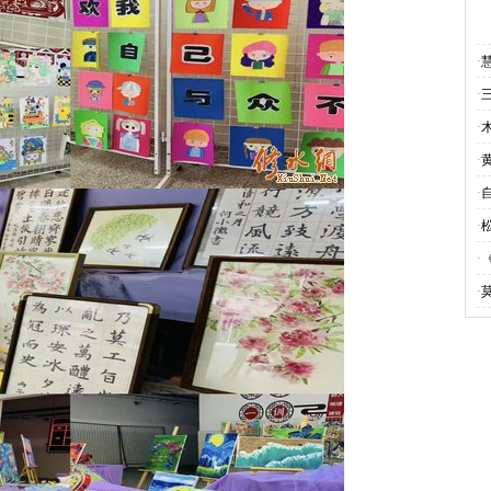
·
·
·
·
·
·
·
·