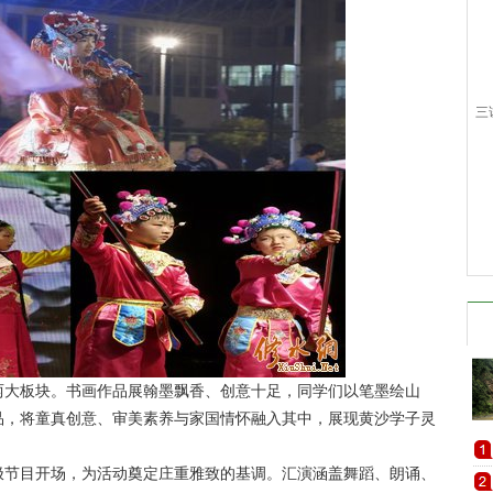
三
大板块。书画作品展翰墨飘香、创意十足，同学们以笔墨绘山
品，将童真创意、审美素养与家国情怀融入其中，展现黄沙学子灵
节目开场，为活动奠定庄重雅致的基调。汇演涵盖舞蹈、朗诵、