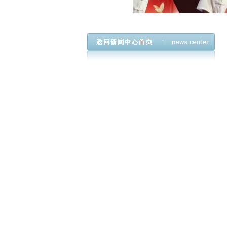
上一篇：
修水县黄沙镇中小学开展2026年新队员入
下一篇：
黄沙镇中小学开展“家校同乐，‘粽’享端午
频道精选
三试魁首 帝许状元：豫章豪杰黄庠
莫惟初使番：一份晚唐制书的历史余响
黄庭坚刻石落星墩
《圆寂 师祖（上）云（下）旨祯老大和尚
纠错系列