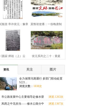
试魁首 帝许状元：豫章
莫惟初使番：一份晚唐制
豪杰黄庠
书的历史余响
《圆寂 师祖（上）云
状元系列之二十：黄庭
（下）旨祯老大和
坚“九日知州”
关注
图片
资讯
全力保障汛期通行 多部门联动处置
S221...
浏览次数：
1838次
市公路发展中心主要领导赴修水督
浏览:1263次
导汛期地质灾害
风雨之中见担当——修水公路分中
浏览:1367次