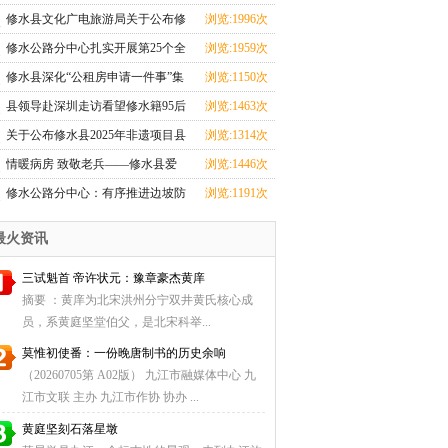
心全力投入汛期
修水县文化广电旅游局关于公布修
浏览:1996次
水县2025年非遗
修水公路分中心扎实开展第25个全
浏览:1959次
国＂安全生产月
修水县深化“公租房申请一件事”集
浏览:1150次
成改革
县领导赴深圳走访看望修水籍95后
浏览:1463次
航天创业者卢驭
关于公布修水县2025年非遗项目县
浏览:1314次
级传承人名单
情暖病房 致敬老兵——修水县爱
浏览:1446次
国拥军促进会探望
修水公路分中心：有序推进边坡防
浏览:1191次
护工程，筑牢道
最火资讯
三试魁首 帝许状元：豫章豪杰黄庠
摘要 ：黄庠为北宋洪州分宁双井黄氏核心成
员，系黄庭坚堂伯父，是北宋科举...
莫惟初使番：一份晚唐制书的历史余响
（20260705第 A02版） 九江市融媒体中心 九
江市文联 主办 九江市作协 协办 ...
黄庭坚刻石落星墩