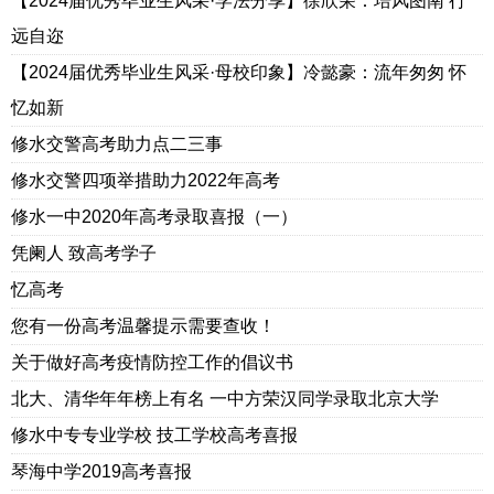
【2024届优秀毕业生风采·学法分享】徐欣荣：培风图南 行
远自迩
【2024届优秀毕业生风采·母校印象】冷懿豪：流年匆匆 怀
忆如新
修水交警高考助力点二三事
修水交警四项举措助力2022年高考
修水一中2020年高考录取喜报（一）
凭阑人 致高考学子
忆高考
您有一份高考温馨提示需要查收！
关于做好高考疫情防控工作的倡议书
北大、清华年年榜上有名 一中方荣汉同学录取北京大学
修水中专专业学校 技工学校高考喜报
琴海中学2019高考喜报