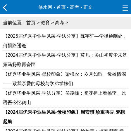
修水网 • 首页
•
高考
• 正文
当前位置：
首页
>
教育
>
高考
>
【2025届优秀毕业生风采·学法分享】陈宇轩—学径通幽处，
何惧路逶迤
【2024届优秀毕业生风采·学法分享】莫凡：关山初度尘未洗
策马扬鞭再奋蹄
【优秀毕业生风采·母校印象】梁根农：岁月如歌，母校情深
——致我亲爱的母校与学弟学妹们
【优秀毕业生风采·学法分享】吴凌峰：卖花担上看桃李，此
语吾今忆鹤山
【2024届优秀毕业生风采·母校印象】周安琪 珍重再见 梦想
起航