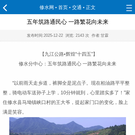
修水网 • 首页
•
交通
• 正文
五年筑路通民心 一路繁花向未来
发布时间:
2025-12-22
浏览:
2143 次 作者:甘霖
【九江公路•辉煌“十四五”】
修水分中心：五年筑路通民心 一路繁花向未来
“以前雨天走乡道，裤脚全是泥点子。现在柏油路平平整
整，骑电动车送孙子上学，10分钟就到，心里踏实多了！”家
住修水县马坳镇峡口村的王大爷，提起家门口的变化，脸上
满是笑容。