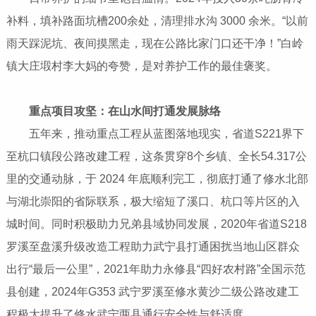
补料，填补路面坑槽200余处，清理排水沟 3000 余米。“以前
雨天踩泥坑、夜间摸黑走，现在公路比家门口还干净！”白岭
镇大庄塅村李大妈的夸赞，是对养护工作的最佳褒奖。
重点项目攻坚：在山水间打通发展脉络
五年来，推动重点工程从蓝图落地现实，省道S221界下
至杭口镇段公路改建工程，这条贯穿8个乡镇、全长54.317公
里的交通动脉，于 2024 年底顺利完工，彻底打通了修水北部
与湖北崇阳的省际联系，极大缩短了溪口、杭口等片区的入
城时间。同时积极助力兄弟县域协同发展，2020年省道S218
罗溪至盘溪升级改造工程助力武宁县打通困扰当地山区群众
出行“最后一公里”，2021年助力永修县“四好农村路”全国示范
县创建，2024年G353 武宁罗溪至修水黄沙二级公路改建工
程极大提升了修水武宁两县通行安全性与舒适度。