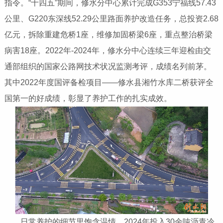
指令。“十四五”期间，修水分中心累计完成G353宁福线57.43
公里、G220东深线52.29公里路面养护改造任务，总投资2.68
亿元，拆除重建危桥1座，维修加固桥梁6座，重点整治桥梁
病害18座。2022年-2024年，修水分中心连续三年迎检由交
通部组织的国家公路网技术状况监测考评，成绩名列前茅。
其中2022年度国评备检项目——修水县湘竹水库二桥获评全
国第一的好成绩，彰显了养护工作的扎实成效。
日常养护的细节里饱含温情。2024年投入30余吨沥青冷