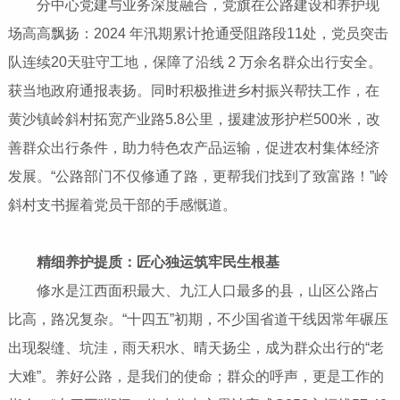
分中心党建与业务深度融合，党旗在公路建设和养护现
场高高飘扬：2024 年汛期累计抢通受阻路段11处，党员突击
队连续20天驻守工地，保障了沿线 2 万余名群众出行安全。
获当地政府通报表扬。同时积极推进乡村振兴帮扶工作，在
黄沙镇岭斜村拓宽产业路5.8公里，援建波形护栏500米，改
善群众出行条件，助力特色农产品运输，促进农村集体经济
发展。“公路部门不仅修通了路，更帮我们找到了致富路！”岭
斜村支书握着党员干部的手感慨道。
精细养护提质：匠心独运筑牢民生根基
修水是江西面积最大、九江人口最多的县，山区公路占
比高，路况复杂。“十四五”初期，不少国省道干线因常年碾压
出现裂缝、坑洼，雨天积水、晴天扬尘，成为群众出行的“老
大难”。养好公路，是我们的使命；群众的呼声，更是工作的