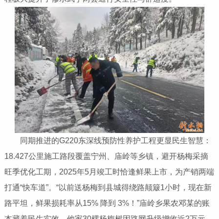
同期推进的G220东深线预防性养护工程更显民生智慧：
18.427公里施工路段覆盖宁州、庙岭等乡镇，避开杨梅采摘
旺季优化工期，2025年5月竣工时恰逢鲜果上市，为产销两端
打通“快车道”。“以前送杨梅到县城得绕路颠簸1小时，现在新
路平坦，鲜果损耗率从15% 降到 3%！”庙岭乡果农邓某的账
本藏着民生实效，他家30棵杨梅树因路网升级增收近2万元。