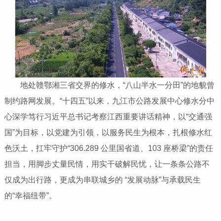
地处赣鄂湘三省交界的修水，“八山半水一分田”的地貌曾
制约路网发展。“十四五”以来，九江市公路发展中心修水分中
心深学笃行习近平总书记考察江西重要讲话精神，以“交通强
国”为目标，以党建为引领，以服务民生为根本，扎根修水红
色沃土，扛牢守护“306.289 公里国省道、103 座桥梁”的责任
担当，用脚步丈量民情，用实干破解民忧，让一条条公路不
仅成为出行路，更成为串联城乡的 “发展动脉”与承载民生
的“幸福纽带”。