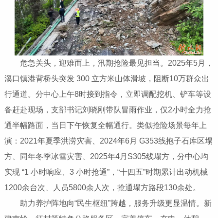
危急关头，迎难而上，汛期抢险最见担当。2025年5月，
溪口镇港背桥头突发 300 立方米山体滑坡，阻断10万群众出
行通道。分中心上午8时接到指令，立即调配挖机、铲车等设
备赶赴现场，支部书记刘晓刚带队冒雨作业，仅2小时全力抢
通半幅路面，当日下午恢复全幅通行。类似抢险场景每年上
演：2021年夏季洪涝灾害、2024年6月 G353线抱子石库区塌
方、同年冬季冰雪灾害、2025年4月S305线塌方，分中心均
实现 “1 小时响应、3 小时抢通”，“十四五”时期累计出动机械
1200余台次、人员5800余人次，抢通塌方路段130余处。
助力养护阵地向“民生枢纽”跨越，服务升级更显温情。新