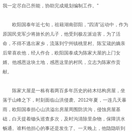
我一定尽自己所能，协助完成规划编制工作。”
欧阳国泰年近七旬，祖籍湖南邵阳，“四清”运动中，作为
原国民党军少将旅长的儿子，他受到极左派迫害，为了活
命，不得不逃出家乡，流落到宁州镇桃里村。陈宝箴的嫡亲
后辈喜欢他，经人作合，欧阳国泰成为陈家大屋的上门女
婿。他感恩这块土地，感恩这里的村民，立志为陈家作贡
献。
陈家大屋是一栋有着两百多年历史的砖木结构房屋，坐
落于山峰之下，时刻面临山洪侵袭。2012年夏，一连几天暴
雨，欧阳国泰担心山洪溢出房屋周围防洪沟，侵蚀房屋基
础，白天提着锄头巡查多次，及时沟清除里杂物，保障洪水
畅通。谁料他担心的事还是发生了。一天晚上，他隐隐听到