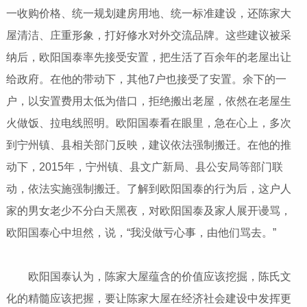
一收购价格、统一规划建房用地、统一标准建设，还陈家大
屋清洁、庄重形象，打好修水对外交流品牌。这些建议被采
纳后，欧阳国泰率先接受安置，把生活了百余年的老屋出让
给政府。在他的带动下，其他7户也接受了安置。余下的一
户，以安置费用太低为借口，拒绝搬出老屋，依然在老屋生
火做饭、拉电线照明。欧阳国泰看在眼里，急在心上，多次
到宁州镇、县相关部门反映，建议依法强制搬迁。在他的推
动下，2015年，宁州镇、县文广新局、县公安局等部门联
动，依法实施强制搬迁。了解到欧阳国泰的行为后，这户人
家的男女老少不分白天黑夜，对欧阳国泰及家人展开谩骂，
欧阳国泰心中坦然，说，“我没做亏心事，由他们骂去。”
欧阳国泰认为，陈家大屋蕴含的价值应该挖掘，陈氏文
化的精髓应该把握，要让陈家大屋在经济社会建设中发挥更