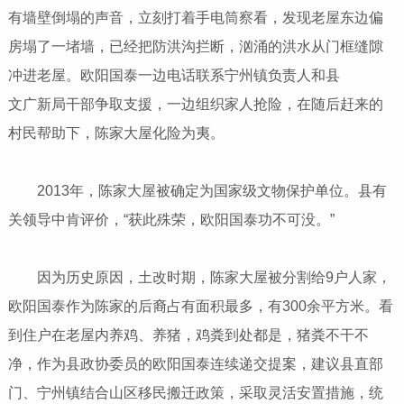
有墙壁倒塌的声音，立刻打着手电筒察看，发现老屋东边偏
房塌了一堵墙，已经把防洪沟拦断，汹涌的洪水从门框缝隙
冲进老屋。欧阳国泰一边电话联系宁州镇负责人和县
文广新局干部争取支援，一边组织家人抢险，在随后赶来的
村民帮助下，陈家大屋化险为夷。
2013年，陈家大屋被确定为国家级文物保护单位。县有
关领导中肯评价，“获此殊荣，欧阳国泰功不可没。”
因为历史原因，土改时期，陈家大屋被分割给9户人家，
欧阳国泰作为陈家的后裔占有面积最多，有300余平方米。看
到住户在老屋内养鸡、养猪，鸡粪到处都是，猪粪不干不
净，作为县政协委员的欧阳国泰连续递交提案，建议县直部
门、宁州镇结合山区移民搬迁政策，采取灵活安置措施，统