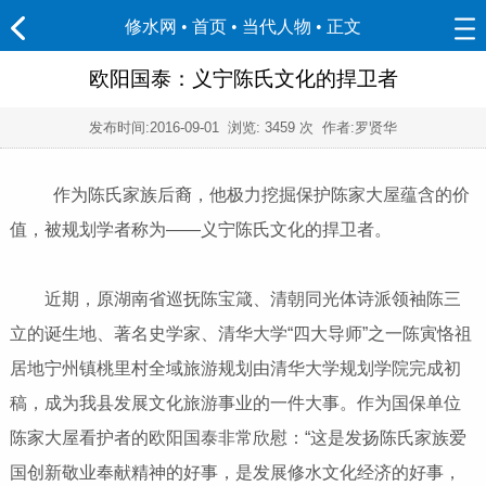
修水网 • 首页
•
当代人物
• 正文
欧阳国泰：义宁陈氏文化的捍卫者
发布时间:
2016-09-01
浏览:
3459 次 作者:罗贤华
作为陈氏家族后裔，他极力挖掘保护陈家大屋蕴含的价
值，被规划学者称为——义宁陈氏文化的捍卫者。
近期，原湖南省巡抚陈宝箴、清朝同光体诗派领袖陈三
立的诞生地、著名史学家、清华大学“四大导师”之一陈寅恪祖
居地宁州镇桃里村全域旅游规划由清华大学规划学院完成初
稿，成为我县发展文化旅游事业的一件大事。作为国保单位
陈家大屋看护者的欧阳国泰非常欣慰：“这是发扬陈氏家族爱
国创新敬业奉献精神的好事，是发展修水文化经济的好事，