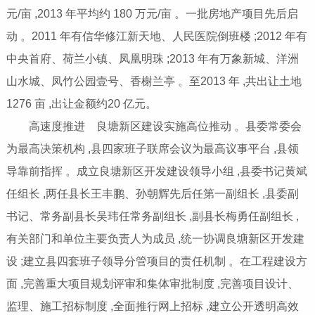
元/亩 ,2013 年平均约 180 万元/亩 。一批房地产项目先后启
动 。2011 年有信华修江新天地、人民医院倒班楼 ;2012 年有
中央首府、荷兰小镇、凤凰明珠 ;2013 年有万象新城、洋洲
山水城、凤竹公园壹号、香榭兰亭 。至2013 年 ,共出让土地
1276 亩 ,出让金额约20 亿元。
高速度推进 良塘新区建设实施高位推动 。县委常委会
为最高决策机构 ,县四家班子联席会议为最高议事平台 ,县领
导靠前指挥 。成立良塘新区开发建设领导小组 ,县委书记黄斌
任组长 ,两任县长王丰鹏、孙朝辉先后任第一副组长 ,县委副
书记、常务副县长吴玮任常务副组长 ,副县长梅勇任副组长 ,
有关部门和单位主要负责人为成员 ,统一协调良塘新区开发建
设 ;建立县四套班子领导分管项目的责任机制 。在工程建设方
面 ,完善重大项目规划评审和集体审批制度 ,完善项目设计、
监理、施工招标制度 ,全面推行网上招标 ,建立公开透明高效