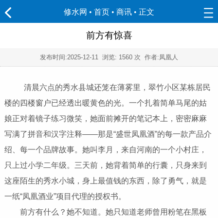
修水网 • 首页
•
商讯
• 正文
前方有惊喜
发布时间:
2025-12-11
浏览:
1560 次 作者:凤凰人
清晨六点的秀水县城还笼在薄雾里，翠竹小区某栋居民
楼的四楼窗户已经透出暖黄色的光。一个扎着简单马尾的姑
娘正对着镜子练习微笑，她面前摊开的笔记本上，密密麻麻
写满了拼音和汉字注释——那是“盛世凤凰酒”的每一款产品介
绍、每一个品牌故事。她叫李月，来自河南的一个小村庄，
只上过小学二年级。三天前，她背着简单的行囊，只身来到
这座陌生的秀水小城，身上最值钱的东西，除了勇气，就是
一纸“凤凰酒业”项目代理的授权书。
前方有什么？她不知道。她只知道老师曾用粉笔在黑板