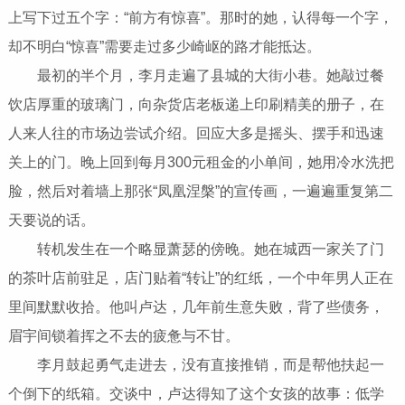
上写下过五个字：“前方有惊喜”。那时的她，认得每一个字，
却不明白“惊喜”需要走过多少崎岖的路才能抵达。
最初的半个月，李月走遍了县城的大街小巷。她敲过餐
饮店厚重的玻璃门，向杂货店老板递上印刷精美的册子，在
人来人往的市场边尝试介绍。回应大多是摇头、摆手和迅速
关上的门。晚上回到每月300元租金的小单间，她用冷水洗把
脸，然后对着墙上那张“凤凰涅槃”的宣传画，一遍遍重复第二
天要说的话。
转机发生在一个略显萧瑟的傍晚。她在城西一家关了门
的茶叶店前驻足，店门贴着“转让”的红纸，一个中年男人正在
里间默默收拾。他叫卢达，几年前生意失败，背了些债务，
眉宇间锁着挥之不去的疲惫与不甘。
李月鼓起勇气走进去，没有直接推销，而是帮他扶起一
个倒下的纸箱。交谈中，卢达得知了这个女孩的故事：低学