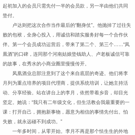
起初加入的会员只需先付一半的会员款，另一半由他们共同
垫付。
卢达则把这次合作当作最后的“翻身仗”。他抛掉了过往失
败的包袱，全身心投入，用诚信和踏实服务好每一个合作伙
伴。第一个会员成功运营后，带来了第二个、第三个……“凤
凰酒”的口碑，连同那个河南姑娘垫钱助人、卢老板诚信可靠
的故事，在秀水的小商业圈里慢慢传开。
凤凰酒业总部注意到了这个来自底层的奇迹。他们将李
月列为重点培养的项目代理商，提供系统培训，让她主持活
动、分享经验。站在讲台上的李月，依然带着乡音，却目光
坚定。她说：“我只有二年级文化，但生活教会我最重要的一
课：打开自己，拥抱新事物，愿意为相信的事情先付出。怕
失败，就永远碰不到成功。”
一年多时间，从零开始。李月不再是那个怯生生的外地