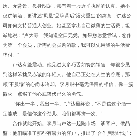
历、无背景、孤身闯荡，却有着一股近乎执拗的认真。她不
仅讲解酒，更讲述“凤凰”品牌背后“浴火重生”的寓意，讲述公
司如何支持普通人创业。她甚至拿出自己微薄的生活费，坦
诚地说：“卢大哥，我知道空口无凭。如果您愿意尝试，您作
为第一个会员，所需的会员购酒款，我可以先用我的生活费
垫付。”
卢达有些震动。他见过太多巧舌如簧的销售，却很少见
到这样笨拙又赤诚的年轻人。他自己正处在人生的谷底，那
颗“不服输”的心尚未冷却。李月眼中毫无保留的相信，像一簇
微火，点燃了他心底蛰伏已久的勇气。
“你出一半，我出一半。”卢达最终说，“不是信这个酒一
定能成，是信你这个劲儿。咱们都再拼一次。”
合作就此开始。李月与卢达一起跑市场、谈客户、做品
鉴；他们瞄准了那些有潜力的客户，推出了“合作启动计划”：